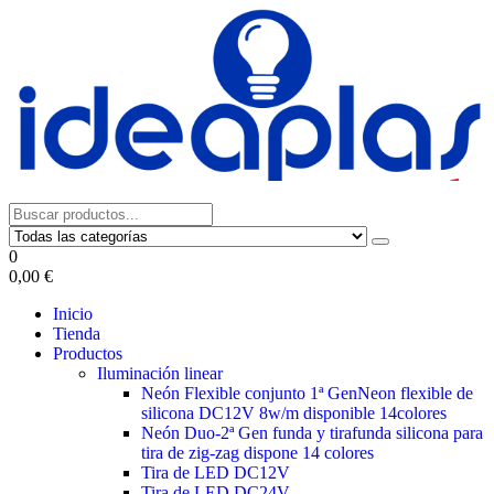
Saltar
al
contenido
0
0,00 €
Inicio
Tienda
Productos
Iluminación linear
Neón Flexible conjunto 1ª Gen
Neon flexible de
silicona DC12V 8w/m disponible 14colores
Neón Duo-2ª Gen funda y tira
funda silicona para
tira de zig-zag dispone 14 colores
Tira de LED DC12V
Tira de LED DC24V