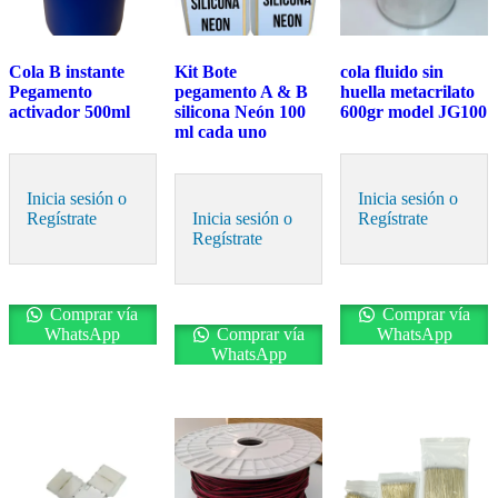
Cola B instante
Kit Bote
cola fluido sin
Pegamento
pegamento A & B
huella metacrilato
activador 500ml
silicona Neón 100
600gr model JG100
ml cada uno
Inicia sesión o
Inicia sesión o
Regístrate
Inicia sesión o
Regístrate
Regístrate
Comprar vía
Comprar vía
WhatsApp
Comprar vía
WhatsApp
WhatsApp