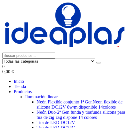
0
0,00 €
Inicio
Tienda
Productos
Iluminación linear
Neón Flexible conjunto 1ª Gen
Neon flexible de
silicona DC12V 8w/m disponible 14colores
Neón Duo-2ª Gen funda y tira
funda silicona para
tira de zig-zag dispone 14 colores
Tira de LED DC12V
Tira de LED DC24V