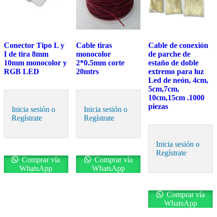
Conector Tipo L y
Cable tiras
Cable de conexión
I de tira 8mm
monocolor
de parche de
10mm monocolor y
2*0.5mm corte
estaño de doble
RGB LED
20mtrs
extremo para luz
Led de neón, 4cm,
5cm,7cm,
10cm,15cm .1000
piezas
Inicia sesión o
Inicia sesión o
Regístrate
Regístrate
Inicia sesión o
Regístrate
Comprar vía
Comprar vía
WhatsApp
WhatsApp
Comprar vía
WhatsApp