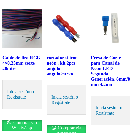
Cable de tira RGB
cortador silicon
Fresa de Corte
4×0,25mm corte
neón , kit 2pcs
para Canal de
20mtrs
ángulo
Neón LED
angulo/curvo
Segunda
Generación, 6mm/8
mm 4.2mm
Inicia sesión o
Regístrate
Inicia sesión o
Regístrate
Inicia sesión o
Regístrate
Comprar vía
WhatsApp
Comprar vía