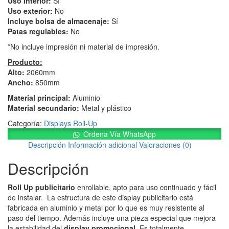
Uso interior:
Sí
Uso exterior:
No
Incluye bolsa de almacenaje:
Sí
Patas regulables:
No
*No incluye impresión ni material de impresión.
Producto:
Alto:
2060mm
Ancho:
850mm
Material principal:
Aluminio
Material secundario:
Metal y plástico
Categoría:
Displays Roll-Up
Ordena Vía WhatsApp
Descripción
Información adicional
Valoraciones (0)
Descripción
Roll Up publicitario
enrollable, apto para uso continuado y fácil
de instalar. La estructura de este display publicitario está
fabricada en aluminio y metal por lo que es muy resistente al
paso del tiempo. Además incluye una pieza especial que mejora
la estabilidad del
display promocional
. Es totalmente