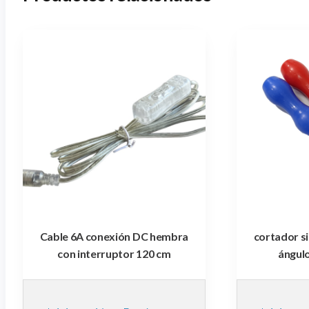
Cable 6A conexión DC hembra
cortador si
con interruptor 120 cm
ángul