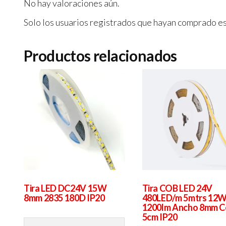
No hay valoraciones aún.
Solo los usuarios registrados que hayan comprado e
Productos relacionados
Tira LED DC24V 15W
Tira COB LED 24V
8mm 2835 180D IP20
480LED/m 5mtrs 12
1200lm Ancho 8mm C
5cm IP20