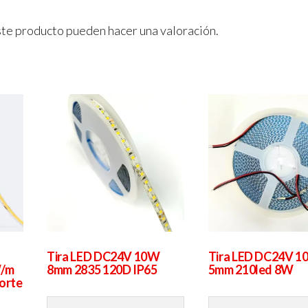
ste producto pueden hacer una valoración.
Tira LED DC24V 10W
Tira LED DC24V 1
W/m
8mm 2835 120D IP65
5mm 210led 8W
orte