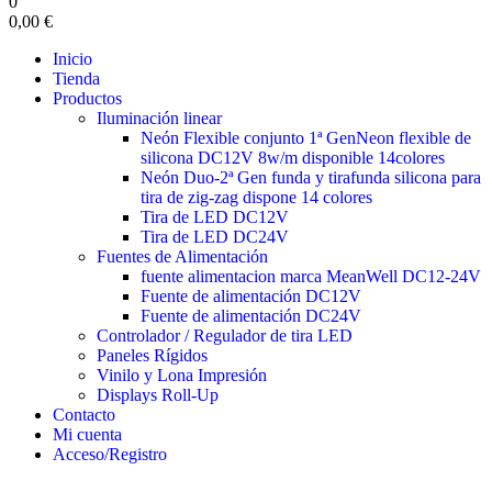
0
0,00 €
Inicio
Tienda
Productos
Iluminación linear
Neón Flexible conjunto 1ª Gen
Neon flexible de
silicona DC12V 8w/m disponible 14colores
Neón Duo-2ª Gen funda y tira
funda silicona para
tira de zig-zag dispone 14 colores
Tira de LED DC12V
Tira de LED DC24V
Fuentes de Alimentación
fuente alimentacion marca MeanWell DC12-24V
Fuente de alimentación DC12V
Fuente de alimentación DC24V
Controlador / Regulador de tira LED
Paneles Rígidos
Vinilo y Lona Impresión
Displays Roll-Up
Contacto
Mi cuenta
Acceso/Registro